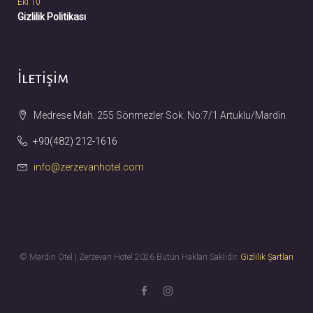
Eki 10
Gizlilik Politikası
İletişim
Medrese Mah. 255 Sönmezler Sok. No:7/1 Artuklu/Mardin
+90(482) 212-1616
info@zerzevanhotel.com
© Mardin Otel | Zerzevan Hotel 2026 Bütün Hakları Saklıdır.
Gizlilik Şartları
F
I