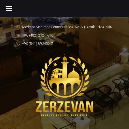
S
k
i
Medrese Mah. 255 Sönmezler Sok. No:7/1 Artuklu/MARDİN
p
+90 (482) 212-1616
t
+90 (541) 893-0047
o
c
o
n
t
e
n
t