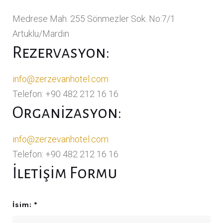
m
Medrese Mah. 255 Sönmezler Sok. No:7/1
Artuklu/Mardin
Rezervasyon:
info@zerzevanhotel.com
Telefon: +90 482 212 16 16
Organizasyon:
info@zerzevanhotel.com
Telefon: +90 482 212 16 16
İletişim Formu
İsim: *