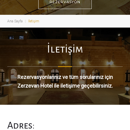
REZERVASYON
Ana Sayfa
|
İletişim
İ
l
İletişim
e
t
Rezervasyonlarınız ve tüm sorularınız için
Zerzevan Hotel ile iletişime geçebilirsiniz.
i
ş
i
Adres: