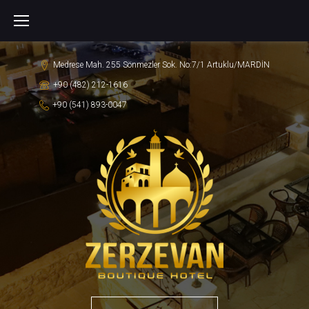
S
k
i
Medrese Mah. 255 Sönmezler Sok. No:7/1 Artuklu/MARDİN
p
+90 (482) 212-1616
t
+90 (541) 893-0047
o
c
o
n
t
e
n
t