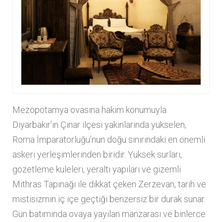
e
r
:
K
o
Mezopotamya ovasına hakim konumuyla
n
Diyarbakır’ın Çınar ilçesi yakınlarında yükselen,
Roma İmparatorluğu’nun doğu sınırındaki en önemli
a
askeri yerleşimlerinden biridir. Yüksek surları,
k
gözetleme kuleleri, yeraltı yapıları ve gizemli
Mithras Tapınağı ile dikkat çeken Zerzevan, tarih ve
l
mistisizmin iç içe geçtiği benzersiz bir durak sunar.
Gün batımında ovaya yayılan manzarası ve binlerce
a