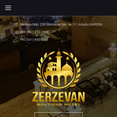
S
k
i
Medrese Mah. 255 Sönmezler Sok. No:7/1 Artuklu/MARDİN
p
+90 (482) 212-1616
t
+90 (541) 893-0047
o
c
o
n
t
e
n
t