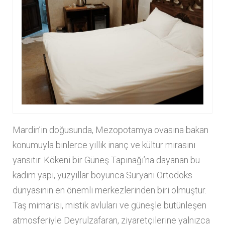
Mardin’in doğusunda, Mezopotamya ovasına bakan
konumuyla binlerce yıllık inanç ve kültür mirasını
yansıtır. Kökeni bir Güneş Tapınağı’na dayanan bu
kadim yapı, yüzyıllar boyunca Süryani Ortodoks
dünyasının en önemli merkezlerinden biri olmuştur.
Taş mimarisi, mistik avluları ve güneşle bütünleşen
atmosferiyle Deyrulzafaran, ziyaretçilerine yalnızca