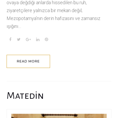
ovaya değdiği anlarda hissedilen bu ruh,
ziyaretçilere yalnızca bir mekan değil;
Mezopotamya’nın derin hafızasını ve zamansız
ışığını…
F
T
G
L
P
a
w
o
i
i
c
i
o
n
n
e
t
g
k
t
READ MORE
b
t
l
e
e
o
e
e
d
r
o
r
+
I
e
k
n
s
t
Matedin