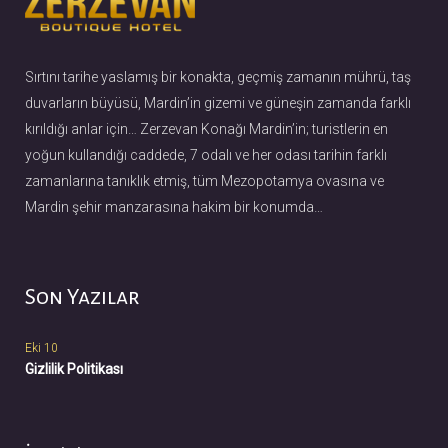
ş
ı
m
Sırtını tarihe yaslamış bir konakta, geçmiş zamanın mührü, taş
duvarların büyüsü, Mardin’in gizemi ve güneşin zamanda farklı
ı
kırıldığı anlar için… Zerzevan Konağı Mardin’in; turistlerin en
yoğun kullandığı caddede, 7 odalı ve her odası tarihin farklı
zamanlarına tanıklık etmiş, tüm Mezopotamya ovasına ve
Mardin şehir manzarasına hakim bir konumda…
Son Yazılar
Eki 10
Gizlilik Politikası