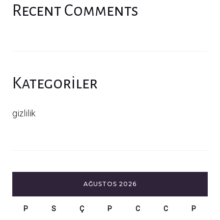
Recent Comments
Kategoriler
gizlilik
AĞUSTOS 2026
P
S
Ç
P
C
C
P