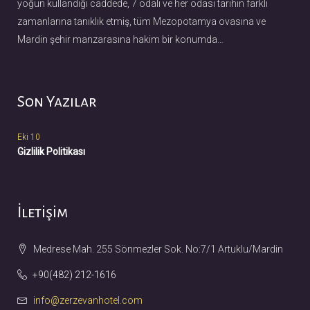
yoğun kullandığı caddede, 7 odalı ve her odası tarihin farklı
zamanlarına tanıklık etmiş, tüm Mezopotamya ovasına ve
Mardin şehir manzarasına hakim bir konumda…
Son Yazılar
Eki 10
Gizlilik Politikası
İletişim
Medrese Mah. 255 Sönmezler Sok. No:7/1 Artuklu/Mardin
+90(482) 212-1616
info@zerzevanhotel.com