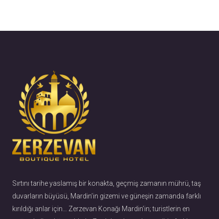
F
I
a
n
c
s
e
t
b
a
o
g
o
r
k
a
m
Sırtını tarihe yaslamış bir konakta, geçmiş zamanın mührü, taş
duvarların büyüsü, Mardin’in gizemi ve güneşin zamanda farklı
kırıldığı anlar için… Zerzevan Konağı Mardin’in; turistlerin en