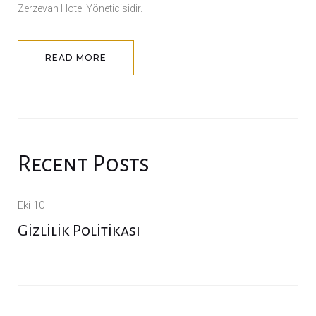
Zerzevan Hotel Yöneticisidir.
s
READ MORE
Recent Posts
Eki 10
Gizlilik Politikası