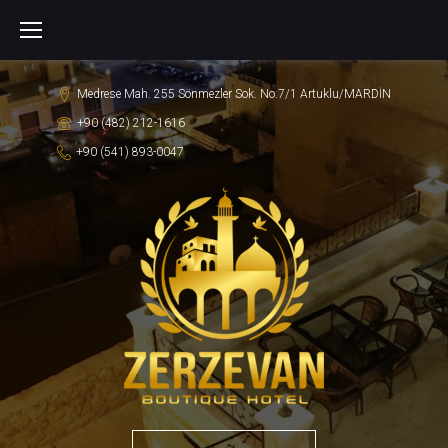
S
k
i
Medrese Mah. 255 Sönmezler Sok. No:7/1 Artuklu/MARDİN
p
+90 (482) 212-1616
t
+90 (541) 893-0047
o
c
o
n
t
e
n
t