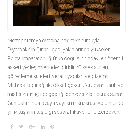
y
:
M
Mezopotamya ovasına hakim konumuyla
a
Diyarbakır’ın Çınar ilçesi yakınlarında yükselen,
k
Roma İmparatorluğu’nun doğu sınırındaki en önemli
askeri yerleşimlerinden biridir. Yüksek surları,
y
gözetleme kuleleri, yeraltı yapıları ve gizemli
Mithras Tapınağı ile dikkat çeken Zerzevan, tarih ve
a
mistisizmin iç içe geçtiği benzersiz bir durak sunar.
j
Gün batımında ovaya yayılan manzarası ve binlerce
yıllık taşların taşıdığı sessiz hikayerlerle Zerzevan,…
M
F
T
G
L
P
a