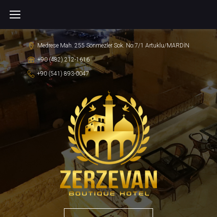
S
k
i
Medrese Mah. 255 Sönmezler Sok. No:7/1 Artuklu/MARDİN
p
+90 (482) 212-1616
t
+90 (541) 893-0047
o
c
o
n
t
e
n
t