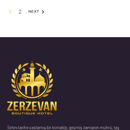
Y
keyboard_arrow_right
1
2
NEXT
a
z
ı
d
o
l
a
ş
ı
Sırtını tarihe yaslamış bir konakta, geçmiş zamanın mührü, taş