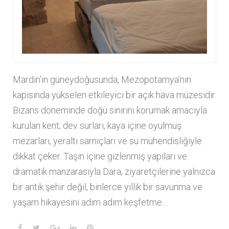
Mardin’in güneydoğusunda, Mezopotamya’nın
kapısında yükselen etkileyici bir açık hava müzesidir.
Bizans döneminde doğu sınırını korumak amacıyla
kurulan kent; dev surları, kaya içine oyulmuş
mezarları, yeraltı sarnıçları ve su mühendisliğiyle
dikkat çeker. Taşın içine gizlenmiş yapıları ve
dramatik manzarasıyla Dara, ziyaretçilerine yalnızca
bir antik şehir değil, binlerce yıllık bir savunma ve
yaşam hikayesini adım adım keşfetme…
F
T
G
L
P