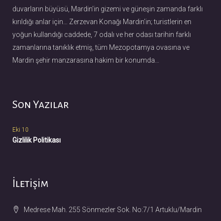
m
duvarların büyüsü, Mardin’in gizemi ve güneşin zamanda farklı
ı
kırıldığı anlar için… Zerzevan Konağı Mardin’in; turistlerin en
yoğun kullandığı caddede, 7 odalı ve her odası tarihin farklı
zamanlarına tanıklık etmiş, tüm Mezopotamya ovasına ve
Mardin şehir manzarasına hakim bir konumda…
Son Yazılar
Eki 10
Gizlilik Politikası
İletişim
Medrese Mah. 255 Sönmezler Sok. No:7/1 Artuklu/Mardin