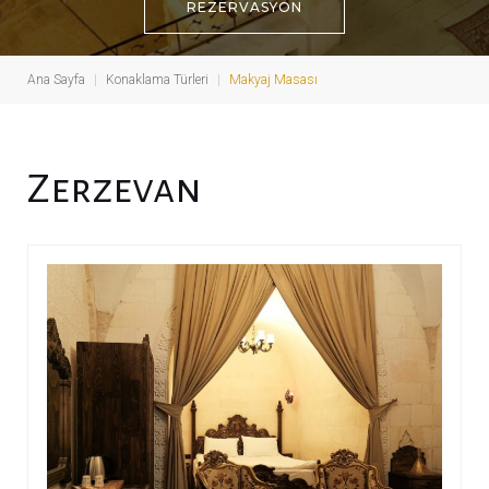
REZERVASYON
Ana Sayfa
|
Konaklama Türleri
|
Makyaj Masası
A
Zerzevan
m
e
n
i
t